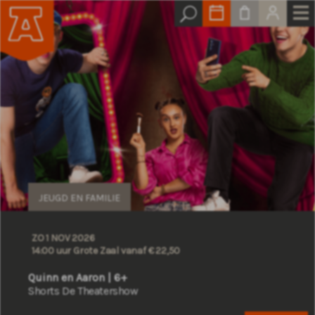
JEUGD EN FAMILIE
ZO 1 NOV 2026
14:00 uur Grote Zaal
vanaf € 22,50
Quinn en Aaron | 6+
Shorts De Theatershow