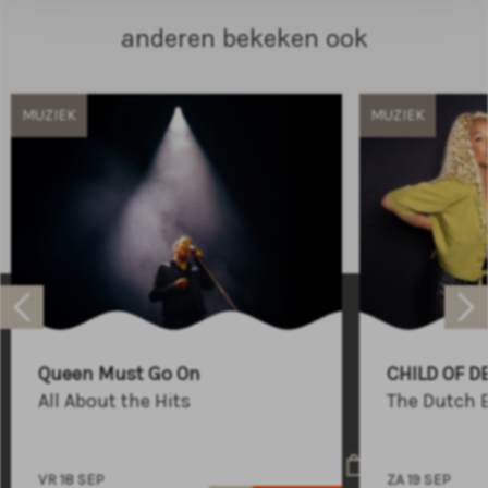
anderen bekeken ook
MUZIEK
MUZIEK
Raadhuisplein 100
+31 (0)591 - 850 856
Queen Must Go On
CHILD OF D
info@atlastheater.nl
All About the Hits
The Dutch 
VR 18 SEP
ZA 19 SEP