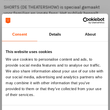
SHORTS (DE THEATERSHOW) is speciaal gemaakt
voor families en jonge fans. Het publiek bepaalt
mee wat er gebeurt, de typetjes komen letterlijk de
zaal in en na afloop is er een Meet & Greet met
Quinn, Aaron en Jade Konal. Een show waarin
Consent
Details
About
YouTube tot leven komt; snel, grappig, herkenbaar
en verrassend dichtbij.
This website uses cookies
€ 10,00 korting voor Vrienden
Als
Vriend
van het ATLAS Theater ontvang je € 10,00
We use cookies to personalise content and ads, to
korting op deze voorstelling. De korting wordt
provide social media features and to analyse our traffic.
automatisch verrekend als je bent ingelogd.
We also share information about your use of our site with
our social media, advertising and analytics partners who
may combine it with other information that you’ve
Mis niks
provided to them or that they’ve collected from your use
of their services.
Schrijf je in voor de
nieuwsbrief
van
het ATLAS Theater en ontvang alle info