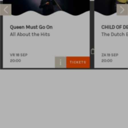
Raadhuisplein 100
+31 (0)591 - 850 856
Queen Must Go On
CHILD OF D
info@atlastheater.nl
All About the Hits
The Dutch 
VR 18 SEP
ZA 19 SEP
20:00
20:00
TICKETS