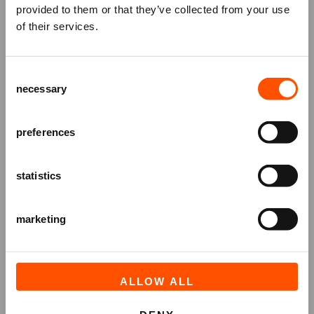
Mis niks
provided to them or that they’ve collected from your use
kosten bedragen € 43,50 per persoon.
Bekijk hier
of their services.
alvast het menu
!
Schrijf je in voor de
nieuwsbrief
van
het ATLAS Theater en ontvang alle info
Consent
over voorstellingen, achtergronden
necessary
Selection
en speciale aanbiedingen!
AANMELDEN
preferences
statistics
marketing
ALLOW ALL