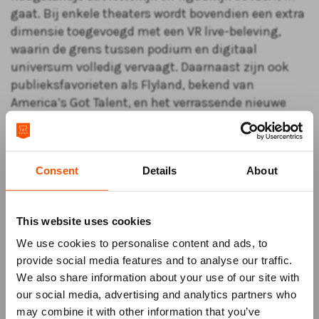
gaat. Bij enkele theaters wordt bovendien een extra
dimensie toegevoegd met een VR live-beleving,
waarin de grens tussen podium en digitaal
universum volledig vervaagt. Daarnaast zijn ook
publieksfavorieten als Flyland, bekend van
America’s Got Talent, en het verrassende nieuwe
werk The Search, met een elektrische eenwieler in
de hoofdrol, te zien.
Met Silent Gestures blijft choreograaf David
Consent
Details
About
Middendorpdans en technologie verbinden op een
manier die ontroert, verrast en verwondert.
This website uses cookies
Moederdagdiner
Maak je avond uit compleet met een
We use cookies to personalise content and ads, to
Moederdagdiner in ons Theaterrestaurant! Kom
provide social media features and to analyse our traffic.
voorafgaand aan de voorstelling om 17.30 uur
We also share information about your use of our site with
genieten van een heerlijk driegangendiner.
our social media, advertising and analytics partners who
Reserveren kan direct tijdens het bestelproces. De
may combine it with other information that you’ve