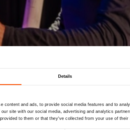
Details
Mis niks
e content and ads, to provide social media features and to analy
 our site with our social media, advertising and analytics partn
Schrijf je in voor de
nieuwsbrief
van het ATLAS
 provided to them or that they’ve collected from your use of their
Theater en ontvang alle info over voorstellingen,
achtergronden en speciale aanbiedingen!