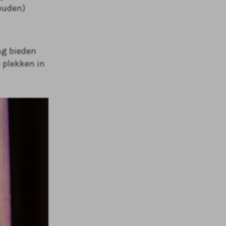
ouden)
ing bieden
e plekken in