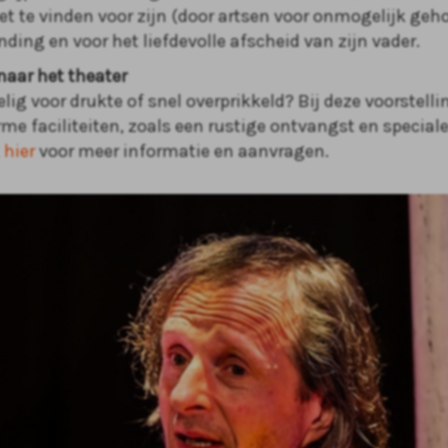
t te vinden voor zijn (door artsen voor onmogelijk geh
ding en voor het liefdevolle afscheid van zijn vader.
naar het theater
lig voor drukte of snel overprikkeld? Bij deze voorstell
rme faciliteiten, zoals een rustige ontvangst en special
 hier
voor meer informatie en aanvragen.