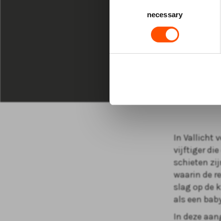
VR 11 JUN 20
Consent
necessary
Selection
20:00 uur D
Romi
Vallic
In Vallicht
vijftiger di
schieten zi
waarin de r
slag op de 
als een baby
In deze aan