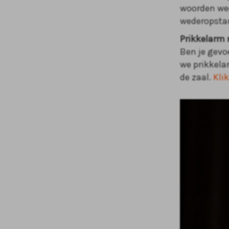
woorden wee
wederopstan
Prikkelarm 
Ben je gevoe
we prikkela
de zaal.
Klik