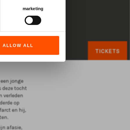
marketing
ALLOW ALL
TICKETS
 een jonge
ns deze tocht
n verleden
nderde op
arct en hij,
ten.
jn afasie,