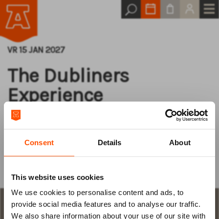
VR 15 JAN 2027
The Dubliners
Experience
The Songs And Stories
of The Dubliners
Consent
Details
About
This website uses cookies
We use cookies to personalise content and ads, to
Log van tevoren
provide social media features and to analyse our traffic.
STAP 1
aantal plaatsen en keuze
We also share information about your use of our site with