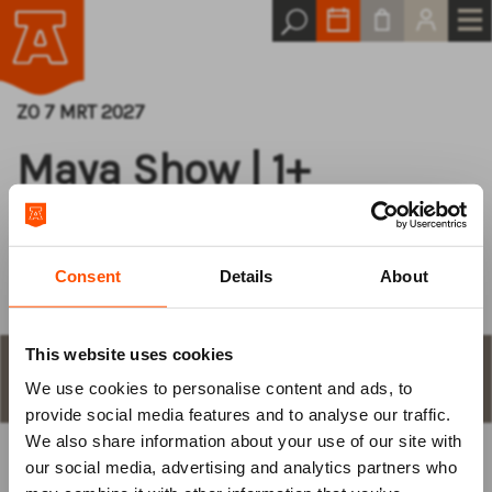
ZO 7 MRT 2027
Maya Show | 1+
Samen picknicken
Consent
Details
About
This website uses cookies
STAP 1
aantal plaatsen en keuze
We use cookies to personalise content and ads, to
Log van tevoren
provide social media features and to analyse our traffic.
We also share information about your use of our site with
in
our social media, advertising and analytics partners who
KIES ZELF EEN PLAATS