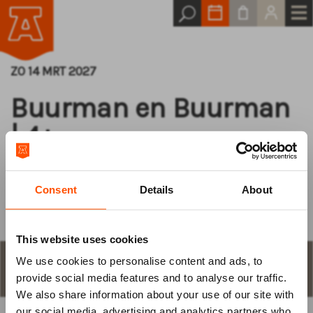
ZO 14 MRT 2027
Buurman en Buurman
| 4+
Bouwen een feestje
Consent
Details
About
This website uses cookies
We use cookies to personalise content and ads, to
Log van tevoren
STAP 1
aantal plaatsen en keuze
provide social media features and to analyse our traffic.
We also share information about your use of our site with
in
our social media, advertising and analytics partners who