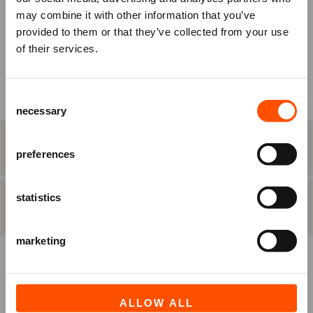
may combine it with other information that you’ve
KIES ZELF EEN PLAATS
om je tickets te bestellen.
provided to them or that they’ve collected from your use
Nog geen account? Registreer je
of their services.
BEST BESCHIKBARE PLAATS
dan eerst.
Raadhuisplein 100
Consent
Ben je Vriend van ATLAS?
+31 (0)591 - 850 856
necessary
Selection
Log in vóórdat je het bestelproces in
info@atlastheater.nl
gaat, om eventuele
STAP 2
eten & drinken
Vriendenkortingen te ontvangen.
preferences
statistics
INLOGGEN
REGISTREREN
STAP 3
besteloverzicht
marketing
ALLOW ALL