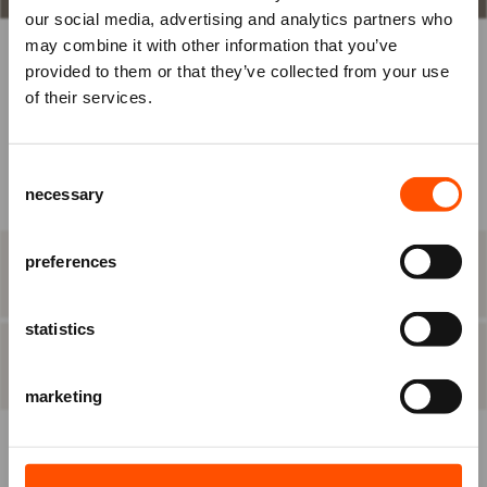
in
our social media, advertising and analytics partners who
may combine it with other information that you’ve
om je tickets te bestellen.
KIES ZELF EEN PLAATS
provided to them or that they’ve collected from your use
Nog geen account? Registreer je
of their services.
dan eerst.
BEST BESCHIKBARE PLAATS
Consent
Ben je Vriend van ATLAS?
Raadhuisplein 100
necessary
Selection
Log in vóórdat je het bestelproces in
+31 (0)591 - 850 856
info@atlastheater.nl
gaat, om eventuele
Vriendenkortingen te ontvangen.
preferences
STAP 2
eten & drinken
statistics
INLOGGEN
REGISTREREN
STAP 3
besteloverzicht
marketing