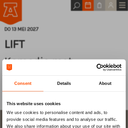
DO 13 MEI 2027
LIFT
Komedie met
topactrises Jelka van
Houten
Consent
Details
About
This website uses cookies
We use cookies to personalise content and ads, to
Log van tevoren
provide social media features and to analyse our traffic.
STAP 1
aantal plaatsen en keuze
We also share information about your use of our site with