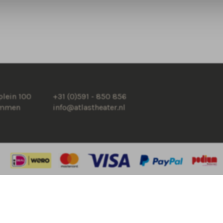
lein 100
+31 (0)591 - 850 856
Emmen
info@atlastheater.nl