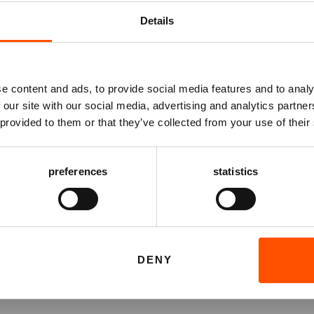
Log van tevoren in
Details
m je tickets te bestellen.
og geen account? Registreer je dan eerst.
e content and ads, to provide social media features and to analy
 our site with our social media, advertising and analytics partn
ES ZELF EEN PLAATS
BEST BESCHIKBARE PLAA
 provided to them or that they’ve collected from your use of their
en je Vriend van ATLAS?
og in vóórdat je het bestelproces in gaat, om eventuele
riendenkortingen te ontvangen.
preferences
statistics
nken
INLOGGEN
REGISTREREN
icht
DENY