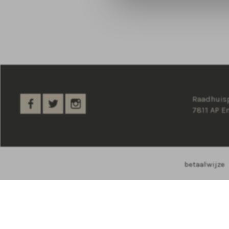
Raadhuisp
7811 AP 
betaalwijze