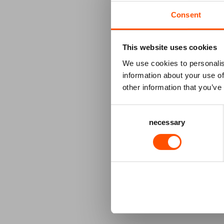
Consent
o
This website uses cookies
N
We use cookies to personalis
information about your use of
KI
other information that you’ve
B
L
Consent
V
necessary
Selection
STAP 2
eten & dri
STAP 3
besteloverz