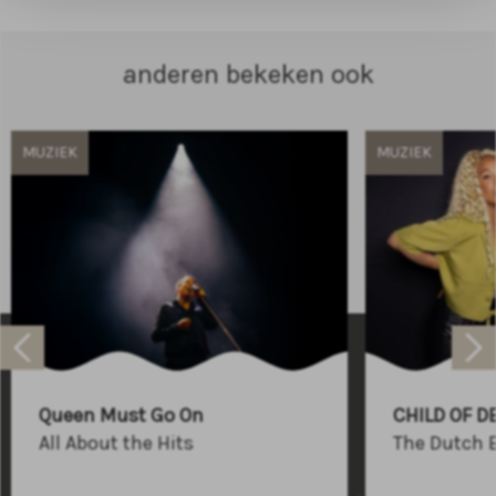
anderen bekeken ook
MUZIEK
MUZIEK
Raadhuisplein 100
+31 (0)591 - 850 856
Queen Must Go On
CHILD OF D
info@atlastheater.nl
All About the Hits
The Dutch 