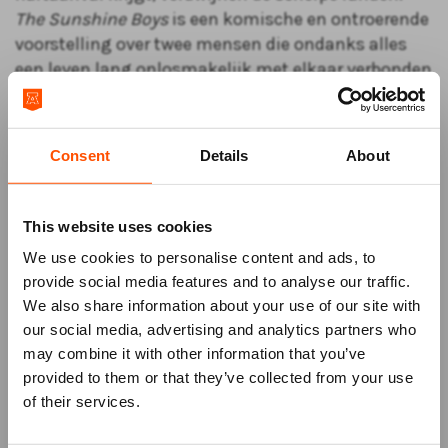
The Sunshine Boys
is een komische en ontroerende
voorstelling over twee mensen die ondanks alles
een leven lang onlosmakelijk met elkaar verbonden
zijn.
Kom naar de gratis inleiding!
Ben je benieuwd naar de achtergrond van de
Consent
Details
About
voorstelling? Kom dan om 19.00 uur naar de gratis
inleiding en ontdek meer over het verhaal, de
This website uses cookies
makers en wat je kunt verwachten. Aanmelden kan
eenvoudig tijdens het bestelproces (bij stap 3), of
We use cookies to personalise content and ads, to
via de Theaterkassa. Bel +31 (0)591 850 856 of mail
provide social media features and to analyse our traffic.
naar info@atlastheater.nl om je plek te reserveren.
We also share information about your use of our site with
our social media, advertising and analytics partners who
may combine it with other information that you’ve
Mis niks
provided to them or that they’ve collected from your use
of their services.
Schrijf je in voor de
nieuwsbrief
van