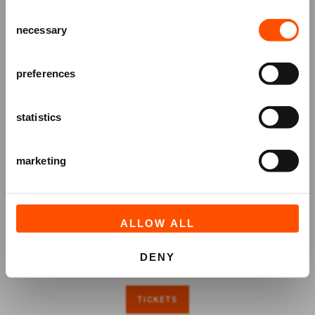
het ATLAS Theater en ontvang alle info
Consent
over voorstellingen, achtergronden
necessary
Selection
en speciale aanbiedingen!
AANMELDEN
preferences
statistics
marketing
ALLOW ALL
DENY
TICKETS