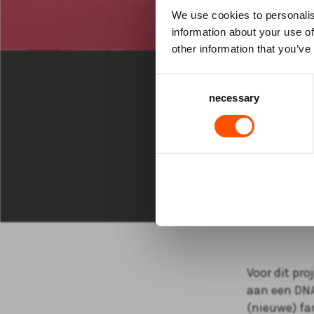
We use cookies to personalis
information about your use of
GROTE KERK 
other information that you’ve
ZA 21 NOV 2
Consent
necessary
Selection
20:00 uur De
DNA
Diant
Voor dit pr
aan een DNA
(nieuwe) fa