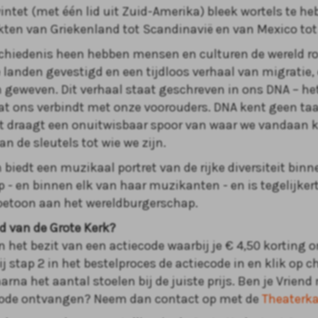
ntet (met één lid uit Zuid-Amerika) bleek wortels te he
ekten van Griekenland tot Scandinavië en van Mexico to
chiedenis heen hebben mensen en culturen de wereld ro
e landen gevestigd en een tijdloos verhaal van migratie, 
geweven. Dit verhaal staat geschreven in ons DNA – het 
at ons verbindt met onze voorouders. DNA kent geen taal,
t draagt een onuitwisbaar spoor van waar we vandaan
n de sleutels tot wie we zijn.
 biedt een muzikaal portret van de rijke diversiteit bin
 - en binnen elk van haar muzikanten - en is tegelijkert
betoon aan het wereldburgerschap.
nd van de Grote Kerk?
n het bezit van een actiecode waarbij je € 4,50 korting 
bij stap 2 in het bestelproces de actiecode in en klik op 
arna het aantal stoelen bij de juiste prijs. Ben je Vriend
code ontvangen? Neem dan contact op met de
Theaterk