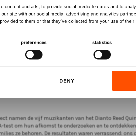
Mis niks
e content and ads, to provide social media features and to analy
 our site with our social media, advertising and analytics partn
KLASSIEK
Schrijf je in voor de
nieuwsbrief
van het ATLAS
 provided to them or that they’ve collected from your use of their
Theater en ontvang alle info over voorstellingen,
achtergronden en speciale aanbiedingen!
026
preferences
statistics
 Grote Kerk
vanaf € 25,00
AANMELDEN
o Reed Quintet
DENY
oject namen de vijf muzikanten van het Dianto Reed Quin
-test om hun afkomst te onderzoeken en te ontdekken
milies ze behoren. De resultaten waren verrassend: ons