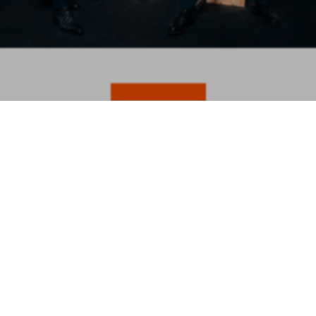
TICKETS
anderen bekeken ook
ZIEK
GROTE KERK KLAS