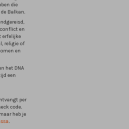
bben die
t de Balkan.
ndgereisd,
conflict en
erfelijke
 religie of
 komen en
nen het DNA
ijd een
ontvangt per
check code.
 maar heb je
assa
.