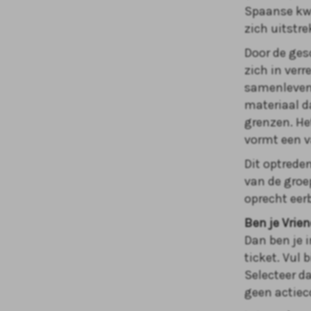
Spaanse kwi
zich uitstr
Door de ges
zich in verr
samenleven 
materiaal d
grenzen. He
vormt een va
Dit optreden
van de groep
oprecht eer
Ben je Vrie
Dan ben je i
ticket. Vul 
Selecteer da
geen actie