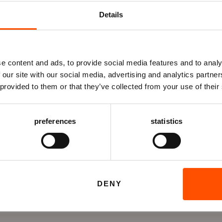
Log van tevoren in
Details
tsen en keuze
m je tickets te bestellen.
og geen account? Registreer je dan eerst.
e content and ads, to provide social media features and to analy
 our site with our social media, advertising and analytics partn
 provided to them or that they’ve collected from your use of their
en je Vriend van ATLAS?
og in vóórdat je het bestelproces in gaat, om eventuele
riendenkortingen te ontvangen.
preferences
statistics
ST BESCHIKBARE PLAATS
INLOGGEN
REGISTREREN
DENY
nken