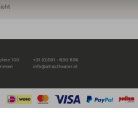
icht
lein 100
+31 (0)591 - 850 856
Emmen
info@atlastheater.nl