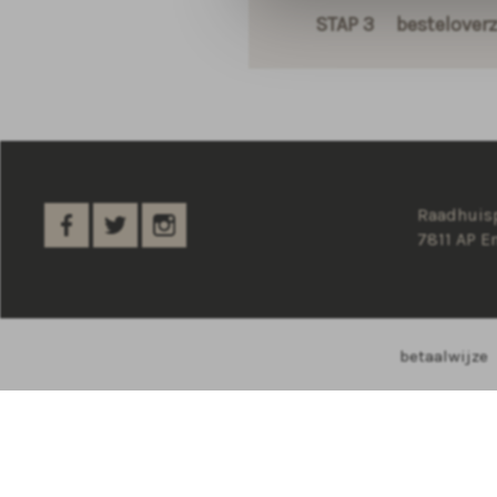
STAP 3
besteloverz
Raadhuisp
7811 AP 
betaalwijze