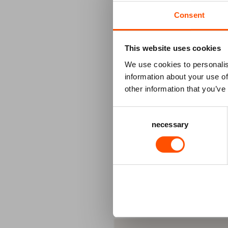
Consent
STAP 1
aantal plaa
o
This website uses cookies
N
We use cookies to personalis
information about your use of
other information that you’ve
B
L
Consent
V
necessary
Selection
BE
STAP 2
eten & dri