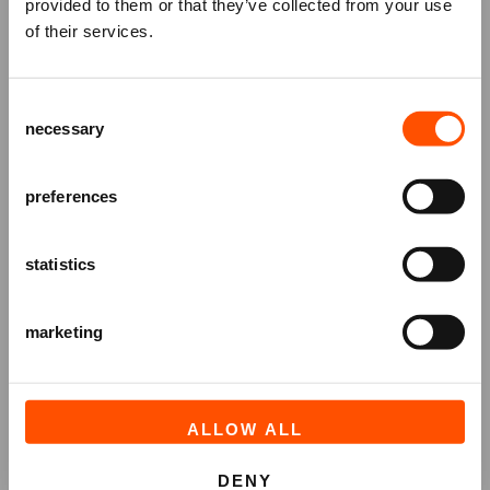
Mis niks
provided to them or that they’ve collected from your use
financieel advies)
of their services.
Schrijf je in voor de
nieuwsbrief
van
het ATLAS Theater en ontvang alle info
Consent
over voorstellingen, achtergronden
necessary
Selection
en speciale aanbiedingen!
AANMELDEN
preferences
statistics
marketing
ALLOW ALL
DENY