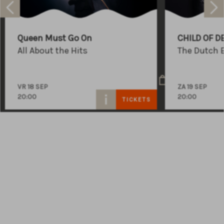
Raadhuisplein 100
+31 (0)591 - 850 856
Queen Must Go On
CHILD OF D
info@atlastheater.nl
All About the Hits
The Dutch 
VR 18 SEP
ZA 19 SEP
20:00
20:00
TICKETS