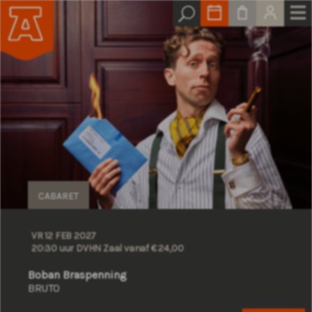
CABARET
VR 12 FEB 2027
20:30 uur DVHN Zaal
vanaf € 24,00
Boban Braspenning
BRUTO