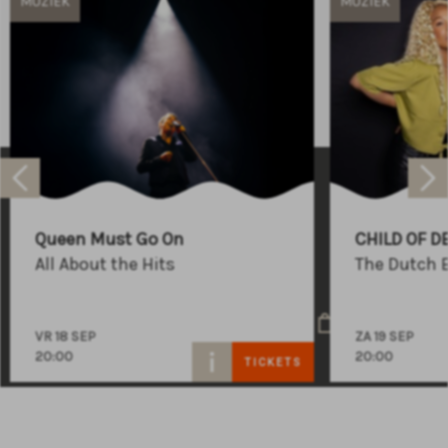
MUZIEK
MUZIEK
Raadhuisplein 100
+31 (0)591 - 850 856
Queen Must Go On
CHILD OF D
info@atlastheater.nl
All About the Hits
The Dutch 
VR 18 SEP
ZA 19 SEP
20:00
20:00
TICKETS