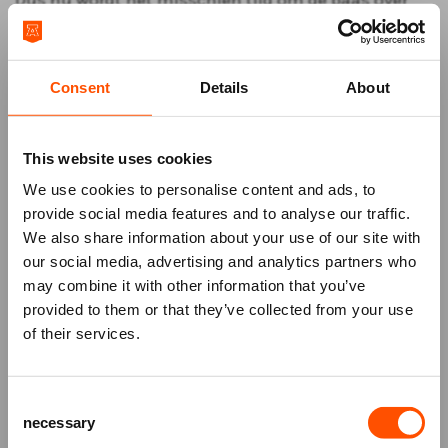
Dus nu wordt het misschien tijd om de baas over
iets of iemand anders te worden. Verwacht nieuwe
scherpe grappen, bitterzoete liedjes en onverwachte
wendingen. Maar dan duurder.
Consent
Details
About
€ 10,00 korting voor Vrienden
Als
Vriend
van het ATLAS Theater ontvang je € 10,00
korting op deze voorstelling. De korting wordt
This website uses cookies
automatisch verrekend als je bent ingelogd.
We use cookies to personalise content and ads, to
provide social media features and to analyse our traffic.
We also share information about your use of our site with
our social media, advertising and analytics partners who
may combine it with other information that you’ve
Mis niks
provided to them or that they’ve collected from your use
of their services.
Schrijf je in voor de
nieuwsbrief
van
het ATLAS Theater en ontvang alle info
Consent
over voorstellingen, achtergronden
necessary
Selection
en speciale aanbiedingen!