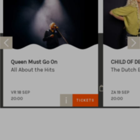
Raadhuisplein 100
+31 (0)591 - 850 856
Queen Must Go On
CHILD OF D
info@atlastheater.nl
All About the Hits
The Dutch 
VR 18 SEP
ZA 19 SEP
20:00
20:00
TICKETS