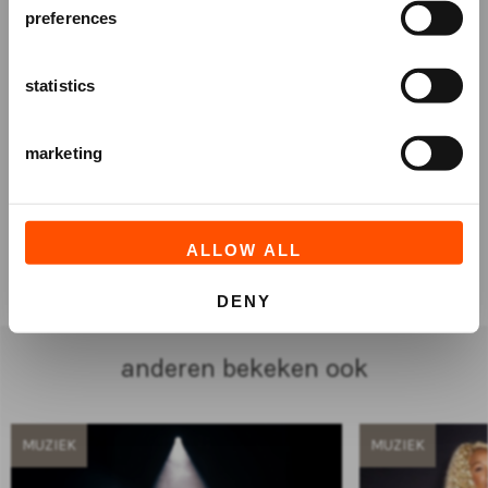
AANMELDEN
preferences
statistics
marketing
ALLOW ALL
TICKETS
DENY
anderen bekeken ook
MUZIEK
MUZIEK