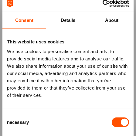
themadiner in ons Theaterrestaurant! Kom
voorafgaand aan de voorstelling om 17.30 uur
Consent
Details
About
genieten van een heerlijk driegangendiner.
Reserveren kan direct tijdens het bestelproces. De
kosten bedragen € 43,50 per persoon.
Bekijk hier
This website uses cookies
alvast het menu
!
We use cookies to personalise content and ads, to
provide social media features and to analyse our traffic.
We also share information about your use of our site with
our social media, advertising and analytics partners who
may combine it with other information that you’ve
Mis niks
provided to them or that they’ve collected from your use
of their services.
Schrijf je in voor de
nieuwsbrief
van
het ATLAS Theater en ontvang alle info
Consent
over voorstellingen, achtergronden
necessary
Selection
en speciale aanbiedingen!