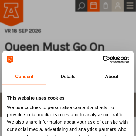
VR 18 SEP 2026
Queen Must Go On
All About the Hits
Consent
Details
About
This website uses cookies
STAP 1
aantal plaatsen en keuze
We use cookies to personalise content and ads, to
Log van tevoren
provide social media features and to analyse our traffic.
We also share information about your use of our site with
in
our social media, advertising and analytics partners who
KIES ZELF EEN PLAATS