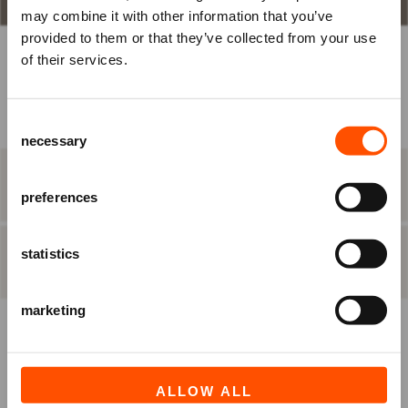
may combine it with other information that you’ve
om je tickets te bestellen.
provided to them or that they’ve collected from your use
Nog geen account? Registreer je
of their services.
BEST BESCHIKBARE PLAATS
dan eerst.
Raadhuisplein 100
Consent
Ben je Vriend van ATLAS?
+31 (0)591 - 850 856
necessary
Selection
info@atlastheater.nl
Log in vóórdat je het bestelproces in
gaat, om eventuele
STAP 2
eten & drinken
Vriendenkortingen te ontvangen.
preferences
statistics
INLOGGEN
REGISTREREN
STAP 3
besteloverzicht
marketing
ALLOW ALL