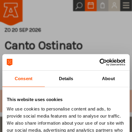
ZO 20 SEP 2026
Canto Ostinato
Scholtes & Janssens
Consent
Details
About
Let op: deze voorstelling wordt gespeeld in de
This website uses cookies
Grote Kerk.
We use cookies to personalise content and ads, to
Log van tevoren
provide social media features and to analyse our traffic.
We also share information about your use of our site with
in
STAP 1
aantal plaatsen en keuze
our social media, advertising and analytics partners who