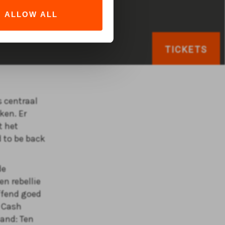
ALLOW ALL
TICKETS
 centraal
ken. Er
t het
d to be back
de
n rebellie
ffend goed
y Cash
hand: Ten