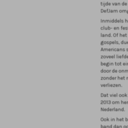
tijde van d
DefJam omg
Inmiddels h
club- en fe
land. Of he
gospels, du
Americans s
zoveel lief
begin tot ei
door de onm
zonder het 
verliezen.
Dat viel oo
2013 om hem
Nederland.
Ook in het 
band dan oo