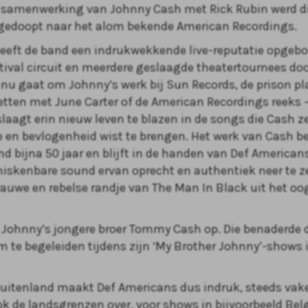
e samenwerking van Johnny Cash met Rick Rubin werd di
edoopt naar het alom bekende American Recordings.
eeft de band een indrukwekkende live-reputatie opgebo
stival circuit en meerdere geslaagde theatertournees doo
t nu gaat om Johnny’s werk bij Sun Records, de prison pl
etten met June Carter of de American Recordings reeks 
laagt erin nieuw leven te blazen in de songs die Cash z
de en bevlogenheid wist te brengen. Het werk van Cash b
nd bijna 50 jaar en blijft in de handen van Def American
iskenbare sound ervan oprecht en authentiek neer te z
rauwe en rebelse randje van The Man In Black uit het oo
k Johnny’s jongere broer Tommy Cash op. Die benaderde 
 te begeleiden tijdens zijn ‘My Brother Johnny’-shows 
buitenland maakt Def Americans dus indruk, steeds vake
k de landsgrenzen over, voor shows in bijvoorbeeld Belg