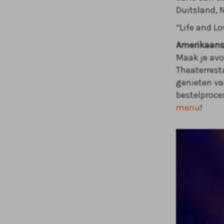
Duitsland, 
“Life and Lo
Amerikaans
Maak je avo
Theaterrest
genieten va
bestelproce
menu
!