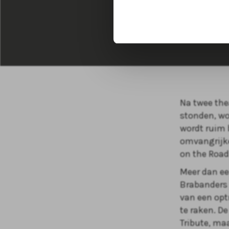
Agai
Na twee the
stonden, wo
wordt ruim 
omvangrijke
on the Road
Meer dan ee
Brabanders 
van een opt
te raken. D
Tribute, ma