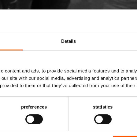
Details
Mis niks
e content and ads, to provide social media features and to analy
 our site with our social media, advertising and analytics partn
Schrijf je in voor de
nieuwsbrief
van het ATLAS
 provided to them or that they’ve collected from your use of their
Theater en ontvang alle info over voorstellingen,
achtergronden en speciale aanbiedingen!
27
preferences
statistics
VHN Zaal
vanaf € 26,00
AANMELDEN
Americans
y Cash, On The Road