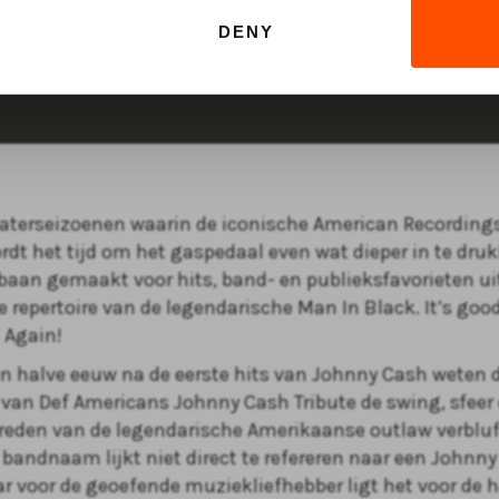
n
DENY
aterseizoenen waarin de iconische American Recordings
rdt het tijd om het gaspedaal even wat dieper in te druk
baan gemaakt voor hits, band- en publieksfavorieten ui
 repertoire van de legendarische Man In Black. It’s goo
 Again!
n halve eeuw na de eerste hits van Johnny Cash weten 
van Def Americans Johnny Cash Tribute de swing, sfeer e
reden van de legendarische Amerikaanse outlaw verblu
e bandnaam lijkt niet direct te refereren naar een Johnn
ar voor de geoefende muziekliefhebber ligt het voor de 