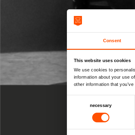
Consent
This website uses cookies
We use cookies to personalis
information about your use of
MUZIEK
other information that you’ve
ZA 16 JAN 20
Consent
necessary
Selection
20:30 uur D
Def 
Johnn