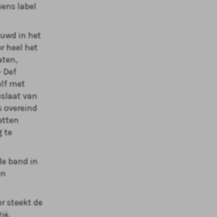
ens label
uwd in het
r heel het
aten,
– Def
elf met
eslaat van
s overeind
etten
g te
de band in
in
r steekt de
ië,