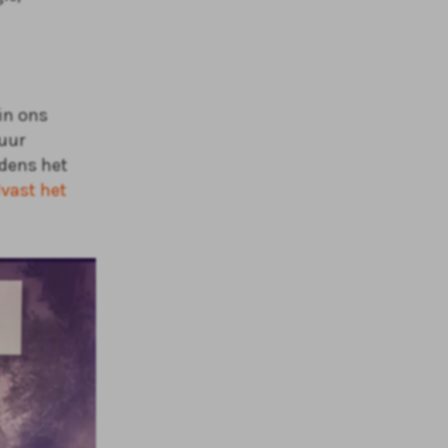
in ons
uur
jdens het
lvast het