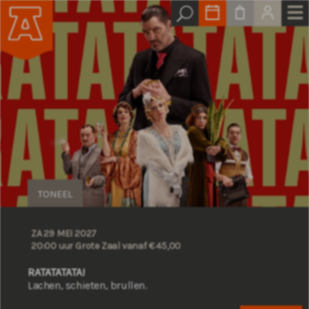
TONEEL
ZA 29 MEI 2027
20:00 uur Grote Zaal
vanaf € 45,00
RATATATATA!
Lachen, schieten, brullen.