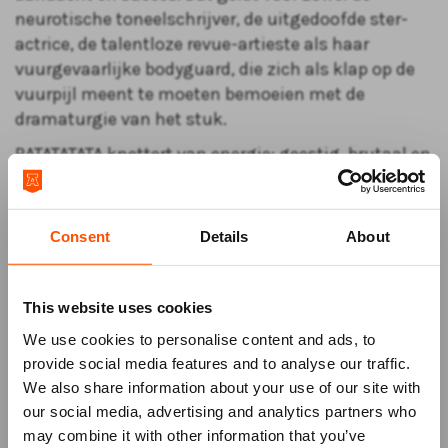
neurotische toneelschrijver, de uitgedoofde ster-
actrice, de talentloze revue-artieste als haar
vuurgevaarlijke bodyguard, die zich als klap op de
vuurpijl meent te moeten bemoeien met de
dramaturgie van het stuk.
RATATATATA knettert van energie: geestig, brutaal en
tegelijk pijnlijk herkenbaar.
Want onder alle glitter schuilt een simpele vraag:
Consent
Details
About
hoe ver ga je voor je eigen succes? En wie betaalt
uiteindelijk de prijs?
Verwacht geen keurig toneelstuk of cabaretteketet,
This website uses cookies
maar een voorstelling die haast uit elkaar spat van
We use cookies to personalise content and ads, to
levenslust. Er wordt gedanst, geschmierd, gevreeën,
provide social media features and to analyse our traffic.
gelachen, gescholden en gedronken, er worden
We also share information about your use of our site with
traantjes weggepinkt en als het zo uitkomt wordt
our social media, advertising and analytics partners who
er iemand geliquideerd.
may combine it with other information that you’ve