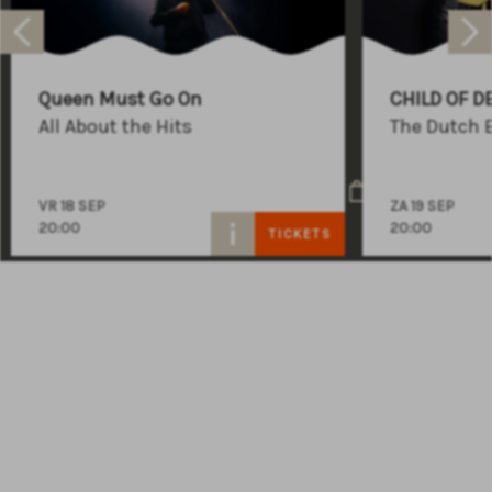
Raadhuisplein 100
+31 (0)591 - 850 856
Queen Must Go On
CHILD OF D
info@atlastheater.nl
All About the Hits
The Dutch 
VR 18 SEP
ZA 19 SEP
20:00
20:00
TICKETS