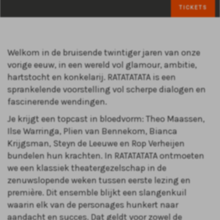
TICKETS
Welkom in de bruisende twintiger jaren van onze
vorige eeuw, in een wereld vol glamour, ambitie,
hartstocht en konkelarij. RATATATATA is een
sprankelende voorstelling vol scherpe dialogen en
fascinerende wendingen.
Je krijgt een topcast in bloedvorm: Theo Maassen,
Ilse Warringa, Plien van Bennekom, Bianca
Krijgsman, Steyn de Leeuwe en Rop Verheijen
bundelen hun krachten. In RATATATATA ontmoeten
we een klassiek theatergezelschap in de
zenuwslopende weken tussen eerste lezing en
première. Dit ensemble blijkt een slangenkuil
waarin elk van de personages hunkert naar
aandacht en succes. Dat geldt voor zowel de