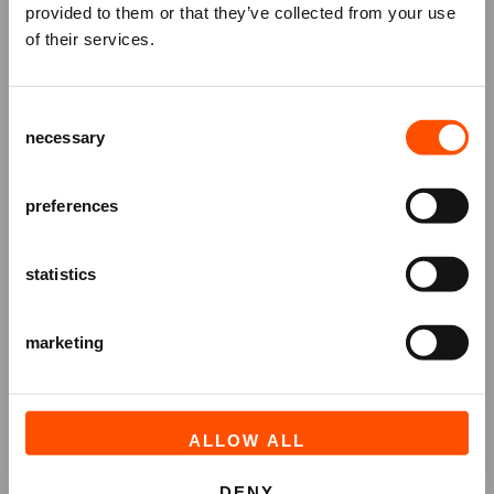
Mis niks
Deze voorstelling is op
vrijdag 28 mei
&
zaterdag
provided to them or that they’ve collected from your use
29 mei
te zien in ATLAS!
of their services.
Schrijf je in voor de
nieuwsbrief
van
het ATLAS Theater en ontvang alle info
Consent
over voorstellingen, achtergronden
necessary
Selection
en speciale aanbiedingen!
AANMELDEN
preferences
statistics
marketing
ALLOW ALL
DENY