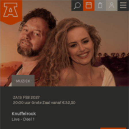
MUZIEK
ZA 13 FEB 2027
20:00 uur Grote Zaal
vanaf € 32,50
Knuffelrock
Live - Deel 1