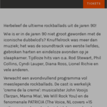
TICKETS
Herbeleef de ultieme rockballads uit de jaren 90!
Wie is er in de jaren 90 niet groot geworden met de
iconische dubbelcd's? Knuffelrock was meer dan
muziek; het was de soundtrack van eerste liefdes,
gebroken harten en eindeloze avonden op je
slaapkamer. Tijdloze hits van o.a. Rod Stewart, Phil
Collins, Cyndi Lauper, Diana Ross, Lionel Richie en
vele anderen.
Verwacht een avondvullend programma vol
meeslepende rockballads. De cast is werkelijk
'creme de la creme': musicalster John Vooijs
(Tarzan, Mama Mia!, We Will Rock You) en de
fenomenale PATRICIA (The Voice, NL covers +15