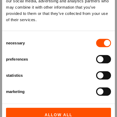
our social media, advertising and analytics partners who
voorafgaand aan de voorstelling om 17.30 uur
may combine it with other information that you’ve
genieten van een heerlijk driegangendiner.
Mis niks
provided to them or that they’ve collected from your use
Reserveren kan direct tijdens het bestelproces. De
of their services.
kosten bedragen € 43,50 per persoon.
Bekijk hier
Schrijf je in voor de
nieuwsbrief
van
alvast het menu
!
het ATLAS Theater en ontvang alle info
Consent
over voorstellingen, achtergronden
necessary
Selection
en speciale aanbiedingen!
AANMELDEN
preferences
statistics
marketing
ALLOW ALL