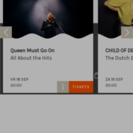
Raadhuisplein 100
+31 (0)591 - 850 856
Queen Must Go On
CHILD OF D
info@atlastheater.nl
All About the Hits
The Dutch 
VR 18 SEP
ZA 19 SEP
20:00
20:00
TICKETS