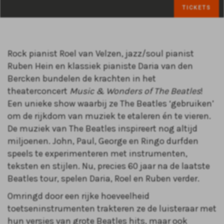
TICKETS
Rock pianist Roel van Velzen, jazz/soul pianist
Ruben Hein en klassiek pianiste Daria van den
Bercken bundelen de krachten in het
theaterconcert
Music & Wonders of The Beatles
!
Een unieke show waarbij ze The Beatles ‘gebruiken’
om de rijkdom van muziek te etaleren én te vieren.
De muziek van The Beatles inspireert nog altijd
miljoenen. John, Paul, George en Ringo durfden
speels te experimenteren met instrumenten,
teksten en stijlen. Nu, precies 60 jaar na de laatste
Beatles tour, spelen Daria, Roel en Ruben verder.
Omringd door een rijke hoeveelheid
toetseninstrumenten trakteren ze de luisteraar met
hun versies van grote Beatles hits, maar ook