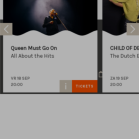
Raadhuisplein 100
+31 (0)591 - 850 856
Queen Must Go On
CHILD OF D
info@atlastheater.nl
All About the Hits
The Dutch 
VR 18 SEP
ZA 19 SEP
20:00
20:00
TICKETS