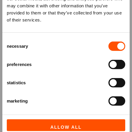
betoverende avond in het theater met muzikaal
may combine it with other information that you’ve
Mis niks
spektakel voor alle generaties muziekliefhebbers.
provided to them or that they’ve collected from your use
of their services.
Of, zoals Lennon zelf al zong:
"A splendid time is
Schrijf je in voor de
nieuwsbrief
van
guaranteed for all !"
het ATLAS Theater en ontvang alle info
Consent
over voorstellingen, achtergronden
necessary
Selection
en speciale aanbiedingen!
AANMELDEN
preferences
statistics
marketing
ALLOW ALL