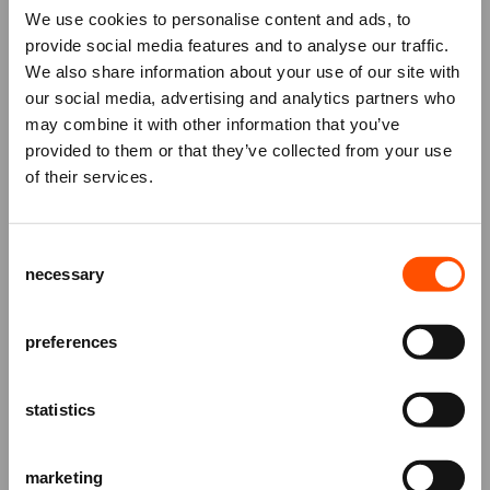
We use cookies to personalise content and ads, to
Voeg met onze Magic Seats een vleugje éxtra
provide social media features and to analyse our traffic.
magie toe bij het bezoeken van
The Illusionists
.
We also share information about your use of our site with
Speciaal geselecteerde stoelen staan niet alleen op
our social media, advertising and analytics partners who
de beste plekken in de zaal, ook krijg je na afloop
may combine it with other information that you’ve
toegang tot de exclusieve meet & greet met de
Mis niks
provided to them or that they’ve collected from your use
échte Legend of Magic. Onder het genot van een
of their services.
hapje en drankje krijg je de mogelijkheid om die al
Schrijf je in voor de
nieuwsbrief
van
jaren brandende vraag te stellen én om dit moment
het ATLAS Theater en ontvang alle info
met Hans Klok voor de eeuwigheid vast te leggen.
Consent
over voorstellingen, achtergronden
Magie was nog nooit zo dichtbij.
Boek hier je Magic
necessary
Selection
en speciale aanbiedingen!
Seats
!
AANMELDEN
preferences
statistics
marketing