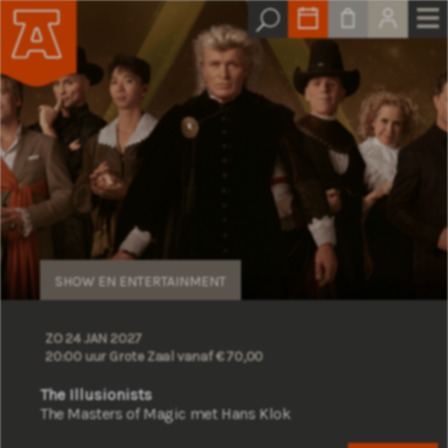
SHOW EN ENTERTAINMENT
ZO 24 JAN 2027
20:00 uur Grote Zaal
vanaf € 70,00
The Illusionists
The Masters of Magic met Hans Klok