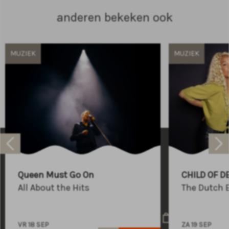
anderen bekeken ook
MUZIEK
MUZIEK
Raadhuisplein 100
+31 (0)591 - 850 856
Queen Must Go On
CHILD OF D
info@atlastheater.nl
All About the Hits
The Dutch 
VR 18 SEP
ZA 19 SEP