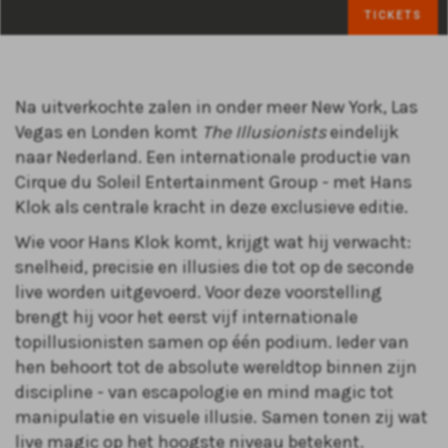
TICKETS
Na uitverkochte zalen in onder meer New York, Las
Vegas en Londen komt
The Illusionists
eindelijk
naar Nederland. Een internationale productie van
Cirque du Soleil Entertainment Group - met Hans
Klok als centrale kracht in deze exclusieve editie.
Wie voor Hans Klok komt, krijgt wat hij verwacht:
snelheid, precisie en illusies die tot op de seconde
live worden uitgevoerd. Voor deze voorstelling
brengt hij voor het eerst vijf internationale
topillusionisten samen op één podium. Ieder van
hen behoort tot de absolute wereldtop binnen zijn
discipline - van escapologie en mind magic tot
manipulatie en visuele illusie. Samen tonen zij wat
live magic op het hoogste niveau betekent.