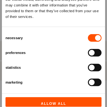
may combine it with other information that you’ve
KIES ZELF EEN PLAATS
om je tickets te bestellen.
provided to them or that they’ve collected from your use
Nog geen account? Registreer je
of their services.
BEST BESCHIKBARE PLAATS
dan eerst.
Raadhuisplein 100
Consent
Ben je Vriend van ATLAS?
+31 (0)591 - 850 856
necessary
Selection
Log in vóórdat je het bestelproces in
info@atlastheater.nl
gaat, om eventuele
STAP 2
eten & drinken
Vriendenkortingen te ontvangen.
preferences
statistics
INLOGGEN
REGISTREREN
STAP 3
besteloverzicht
marketing
ALLOW ALL