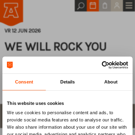
VR 12 JUN 2026
WE WILL ROCK YOU
De enige echte officiële
Queen musical!
Consent
Details
About
This website uses cookies
We use cookies to personalise content and ads, to
Log van tevoren
STAP 1
aantal plaatsen en keuze
provide social media features and to analyse our traffic.
We also share information about your use of our site with
in
our social media, advertising and analytics partners who