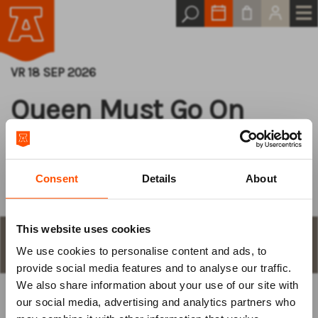
VR 18 SEP 2026
Queen Must Go On
All About the Hits
Consent
Details
About
This website uses cookies
STAP 1
aantal plaatsen en keuze
We use cookies to personalise content and ads, to
Log van tevoren
provide social media features and to analyse our traffic.
We also share information about your use of our site with
in
our social media, advertising and analytics partners who
KIES ZELF EEN PLAATS