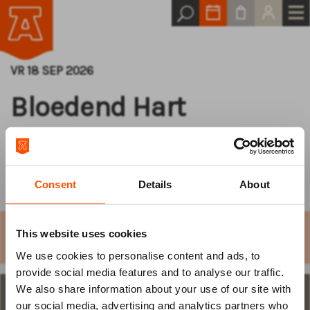
VR 18 SEP 2026
Bloedend Hart
een Ode aan de Dijk
Consent
Details
About
Dit is een sta concert. De traditionele stoelen en
This website uses cookies
rangen zullen plaatsmaken voor een dansvloer!
We use cookies to personalise content and ads, to
Log van tevoren
provide social media features and to analyse our traffic.
We also share information about your use of our site with
in
STAP 1
aantal plaatsen en keuze
our social media, advertising and analytics partners who