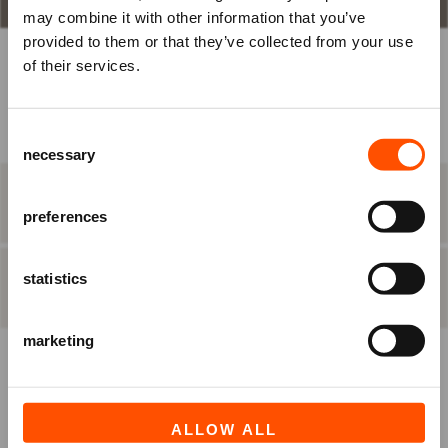
may combine it with other information that you’ve
om je tickets te bestellen.
provided to them or that they’ve collected from your use
Nog geen account? Registreer je
of their services.
BEST BESCHIKBARE PLAATS
dan eerst.
Raadhuisplein 100
Consent
Ben je Vriend van ATLAS?
+31 (0)591 - 850 856
necessary
Selection
info@atlastheater.nl
Log in vóórdat je het bestelproces in
gaat, om eventuele
STAP 2
eten & drinken
Vriendenkortingen te ontvangen.
preferences
statistics
INLOGGEN
REGISTREREN
STAP 3
besteloverzicht
marketing
ALLOW ALL