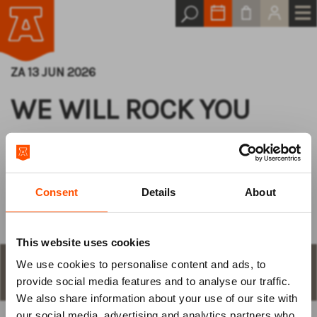
ZA 13 JUN 2026
WE WILL ROCK YOU
De enige echte officiële
Queen musical!
Consent
Details
About
This website uses cookies
We use cookies to personalise content and ads, to
Log van tevoren
STAP 1
aantal plaatsen en keuze
provide social media features and to analyse our traffic.
We also share information about your use of our site with
in
our social media, advertising and analytics partners who