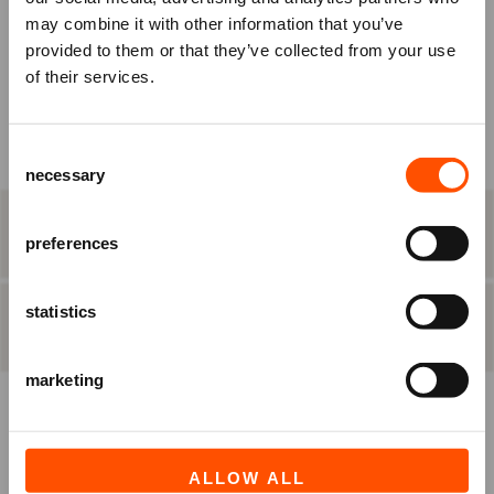
may combine it with other information that you’ve
KIES ZELF EEN PLAATS
om je tickets te bestellen.
provided to them or that they’ve collected from your use
Nog geen account? Registreer je
of their services.
BEST BESCHIKBARE PLAATS
dan eerst.
Raadhuisplein 100
Consent
Ben je Vriend van ATLAS?
+31 (0)591 - 850 856
necessary
Selection
Log in vóórdat je het bestelproces in
info@atlastheater.nl
gaat, om eventuele
STAP 2
eten & drinken
Vriendenkortingen te ontvangen.
preferences
statistics
INLOGGEN
REGISTREREN
STAP 3
besteloverzicht
marketing
ALLOW ALL