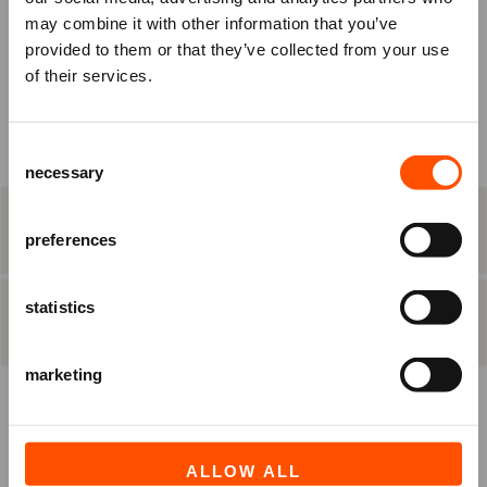
may combine it with other information that you’ve
KIES ZELF EEN PLAATS
om je tickets te bestellen.
provided to them or that they’ve collected from your use
Nog geen account? Registreer je
of their services.
BEST BESCHIKBARE PLAATS
dan eerst.
Raadhuisplein 100
Consent
Ben je Vriend van ATLAS?
+31 (0)591 - 850 856
necessary
Selection
Log in vóórdat je het bestelproces in
info@atlastheater.nl
gaat, om eventuele
STAP 2
eten & drinken
Vriendenkortingen te ontvangen.
preferences
statistics
INLOGGEN
REGISTREREN
STAP 3
besteloverzicht
marketing
ALLOW ALL