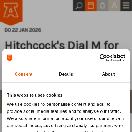
DO 22 JAN 2026
Hitchcock's Dial M for
Murder
Consent
Details
About
This website uses cookies
STAP 1
aantal plaatsen en keuze
We use cookies to personalise content and ads, to
Log van tevoren
provide social media features and to analyse our traffic.
We also share information about your use of our site with
in
our social media, advertising and analytics partners who
KIES ZELF EEN PLAATS