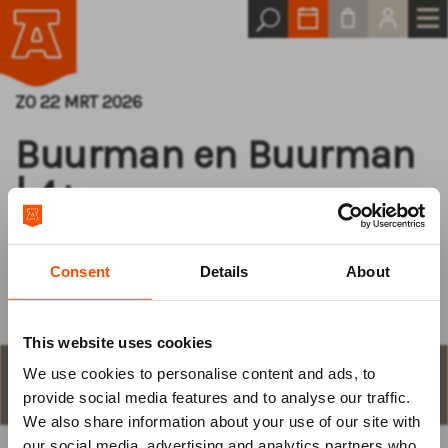
ZO 22 MRT 2026
Buurman en Buurman
| 4+
Gaan naar de maan
Consent
Details
About
This website uses cookies
We use cookies to personalise content and ads, to
Log van tevoren
STAP 1
aantal plaatsen en keuze
provide social media features and to analyse our traffic.
We also share information about your use of our site with
in
our social media, advertising and analytics partners who