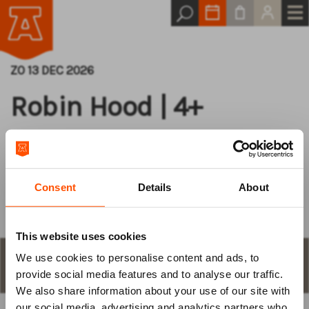
ZO 13 DEC 2026
Robin Hood | 4+
Het Kleine Theater &
Garage TDI
Consent
Details
About
This website uses cookies
We use cookies to personalise content and ads, to
Log van tevoren
STAP 1
aantal plaatsen en keuze
provide social media features and to analyse our traffic.
We also share information about your use of our site with
in
our social media, advertising and analytics partners who