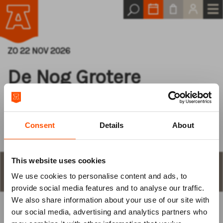
ZO 22 NOV 2026
De Nog Grotere
Slijmmusical | 6+
Consent
Details
About
This website uses cookies
STAP 1
aantal plaatsen en keuze
We use cookies to personalise content and ads, to
Log van tevoren
provide social media features and to analyse our traffic.
We also share information about your use of our site with
in
our social media, advertising and analytics partners who
KIES ZELF EEN PLAATS