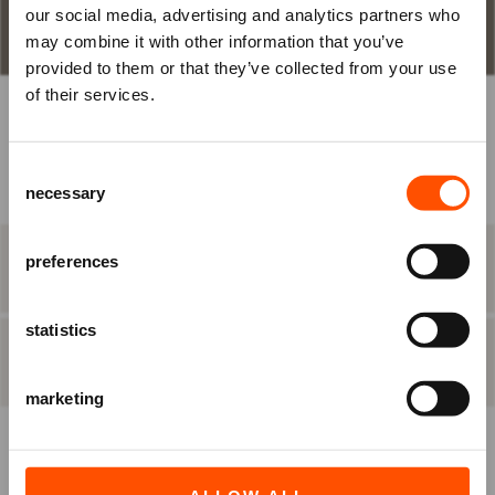
in
our social media, advertising and analytics partners who
STAP 1
aantal plaatsen en keuze
may combine it with other information that you’ve
om je tickets te bestellen.
provided to them or that they’ve collected from your use
Nog geen account? Registreer je
of their services.
dan eerst.
BEST BESCHIKBARE PLAATS
Consent
Raadhuisplein 100
Ben je Vriend van ATLAS?
necessary
Selection
+31 (0)591 - 850 856
Log in vóórdat je het bestelproces in
info@atlastheater.nl
gaat, om eventuele
Vriendenkortingen te ontvangen.
preferences
STAP 2
eten & drinken
statistics
INLOGGEN
REGISTREREN
STAP 3
besteloverzicht
marketing