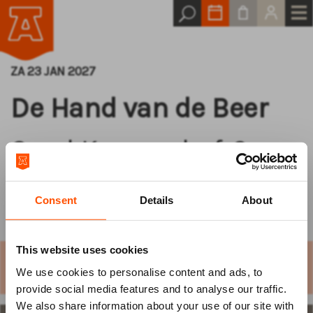
ZA 23 JAN 2027
De Hand van de Beer
Carel Kraayenhof &
Marietta Petkova
Consent
Details
About
This website uses cookies
Let op: deze voorstelling wordt gespeeld in de
We use cookies to personalise content and ads, to
Grote Kerk.
Log van tevoren
provide social media features and to analyse our traffic.
We also share information about your use of our site with