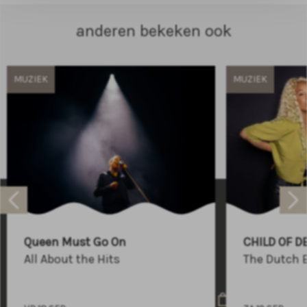
anderen bekeken ook
MUZIEK
MUZIEK
Raadhuisplein 100
+31 (0)591 - 850 856
Queen Must Go On
CHILD OF D
info@atlastheater.nl
All About the Hits
The Dutch 