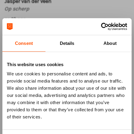
Jasper van der Veen
Op scherp
za 10 apr
Luuk Weggemans
Lach maar om mij
Consent
Details
About
Tickets
Let op: je ontvangt na aankoop een ticket voor het
gehele pakket als bevestiging. Daarna ontvang je
This website uses cookies
binnen 10 werkdagen je tickets per voorstelling met
We use cookies to personalise content and ads, to
rij- en stoelnummers. Deze kun je ook vinden in je
provide social media features and to analyse our traffic.
online account
van het ATLAS Theater onder het
We also share information about your use of our site with
kopje 'mijn reserveringen'.
our social media, advertising and analytics partners who
may combine it with other information that you’ve
Mis niks
provided to them or that they’ve collected from your use
of their services.
Schrijf je in voor de
nieuwsbrief
van
het ATLAS Theater en ontvang alle info