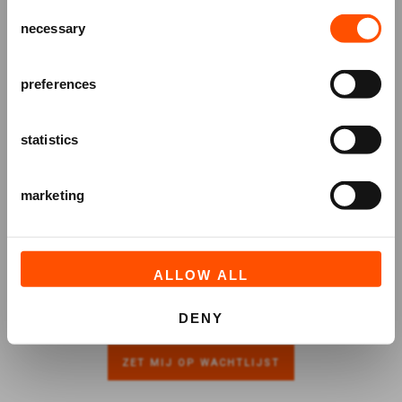
Consent
over voorstellingen, achtergronden
necessary
Selection
en speciale aanbiedingen!
AANMELDEN
preferences
statistics
marketing
ALLOW ALL
DENY
ZET MIJ OP WACHTLIJST