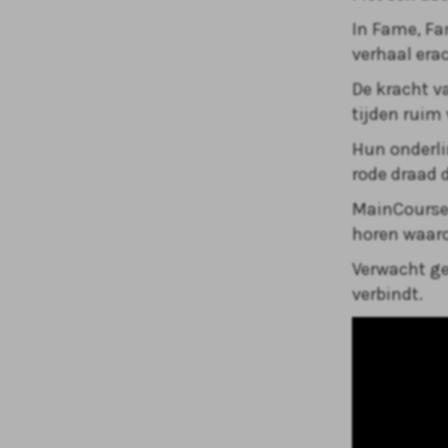
In Fame, Fa
verhaal era
De kracht v
tijden ruim
Hun onderli
rode draad 
MainCourse 
horen waaro
Verwacht ge
verbindt.