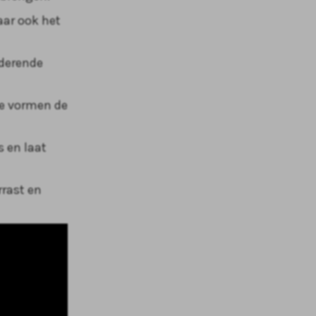
aar ook het
nderende
ie vormen de
 en laat
rrast en