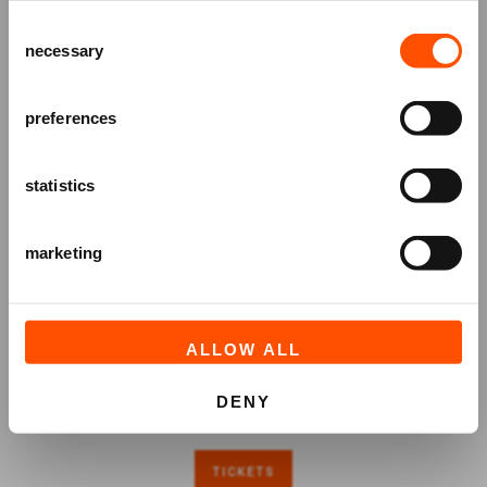
het ATLAS Theater en ontvang alle info
Consent
over voorstellingen, achtergronden
necessary
Selection
en speciale aanbiedingen!
AANMELDEN
preferences
statistics
marketing
ALLOW ALL
DENY
TICKETS