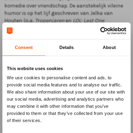
komedie over vriendschap. De aanstekelijk vileine
humor is op het lijf geschreven van Jelka van
Houten (o.a.
Tropenjaren
en
LOL: Last One
Laughing
) en Sanne Wallis de Vries (o.a.
Koefnoen,
Hockeyvaders
en
Mees Kees
).
Kom naar de gratis inleiding!
Consent
Details
About
Ben je benieuwd naar de achtergrond van de
voorstelling? Kom dan om 19.00 uur naar de gratis
inleiding en ontdek meer over het verhaal, de
This website uses cookies
makers en wat je kunt verwachten. Aanmelden kan
We use cookies to personalise content and ads, to
eenvoudig tijdens het bestelproces (bij stap 3), of
provide social media features and to analyse our traffic.
via de Theaterkassa. Bel +31 (0)591 850 856 of mail
We also share information about your use of our site with
naar info@atlastheater.nl om je plek te reserveren.
our social media, advertising and analytics partners who
may combine it with other information that you’ve
Mis niks
provided to them or that they’ve collected from your use
of their services.
Schrijf je in voor de
nieuwsbrief
van