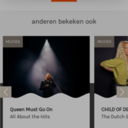
anderen bekeken ook
MUZIEK
MUZIEK
Raadhuisplein 100
+31 (0)591 - 850 856
Queen Must Go On
CHILD OF D
info@atlastheater.nl
All About the Hits
The Dutch 