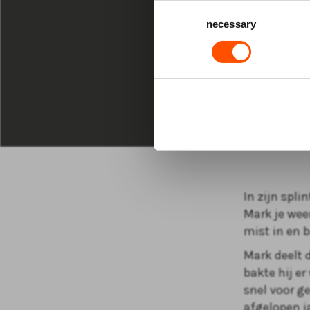
VR 16 APR 20
Consent
necessary
Selection
20:30 uur D
MEES
Later
In zijn spl
Mark je wee
mist in en 
Mark deelt d
bakte hij er
snel voor g
afgelopen j