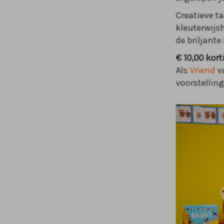
Creatieve t
kleuterwijsh
de briljante
€ 10,00 kor
Als
Vriend
v
voorstellin