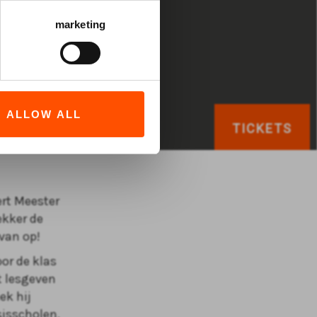
marketing
ALLOW ALL
TICKETS
ert Meester
ekker de
 van op!
or de klas
t lesgeven
ek hij
sisscholen.