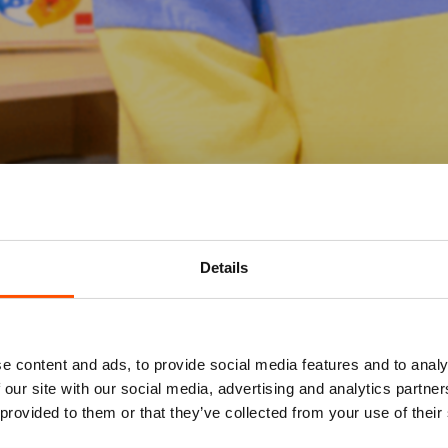
Details
Mis niks
e content and ads, to provide social media features and to analy
 our site with our social media, advertising and analytics partn
Schrijf je in voor de
nieuwsbrief
van het ATLAS
 provided to them or that they’ve collected from your use of their
Theater en ontvang alle info over voorstellingen,
achtergronden en speciale aanbiedingen!