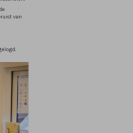
de
bruist van
gelogd.