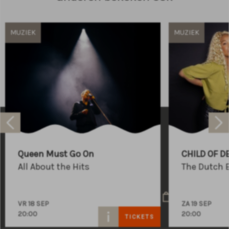
MUZIEK
MUZIEK
Raadhuisplein 100
+31 (0)591 - 850 856
Queen Must Go On
CHILD OF D
info@atlastheater.nl
All About the Hits
The Dutch 
VR 18 SEP
ZA 19 SEP
20:00
20:00
TICKETS