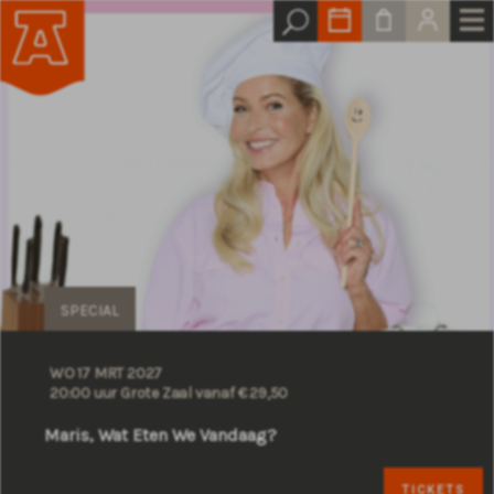
SPECIAL
WO 17 MRT 2027
20:00 uur Grote Zaal
vanaf € 29,50
Maris, Wat Eten We Vandaag?
TICKETS