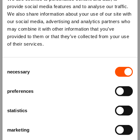
onze gezellige Ladies Night! Kom samen met je
provide social media features and to analyse our traffic.
We also share information about your use of our site with
vriendinnen, moeder, zus of collega en geniet van
our social media, advertising and analytics partners who
een complete avond uit. Vanaf 19.00 uur (een uur
may combine it with other information that you’ve
voor aanvang) verandert het ATLAS Theater in een
Mis niks
provided to them or that they’ve collected from your use
sfeervolle plek vol leuke stands van lokale
of their services.
ondernemers. Laat je inspireren door sieraden,
Schrijf je in voor de
nieuwsbrief
van
mode, beauty en meer! Na de voorstelling maak je
het ATLAS Theater en ontvang alle info
bovendien kans op mooie prijzen tijdens de
Consent
over voorstellingen, achtergronden
verloting in de foyer. Wie weet ga jij met een leuk
necessary
Selection
en speciale aanbiedingen!
pakket naar huis!
AANMELDEN
preferences
statistics
marketing