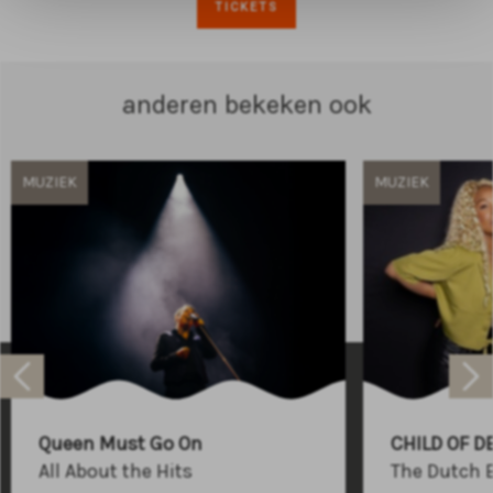
TICKETS
anderen bekeken ook
MUZIEK
MUZIEK
Raadhuisplein 100
+31 (0)591 - 850 856
Queen Must Go On
CHILD OF D
info@atlastheater.nl
All About the Hits
The Dutch 