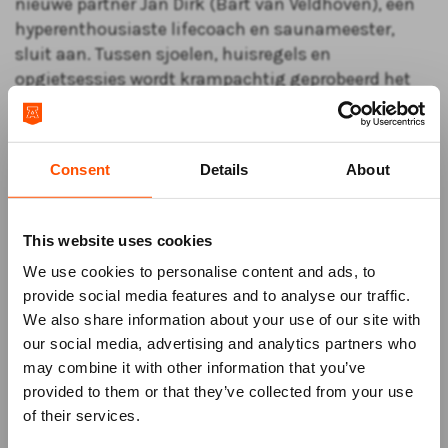
nieuwe partner Jan Dirk (Bart van Veldhoven), een
hyperenthousiaste lifecoach en saunameester,
sluit aan. Tussen sjoelen, huisregels en
opgietsessies wordt krampachtig geprobeerd het
gezellig te houden. Hoe lang lukt dat nog, als oude
patronen en onuitgesproken waarheden zich
aandienen?
Consent
Details
About
We zijn toch familie
is een scherpe, humorvolle
musical comedy over liefde, ongemak en alles wat
je liever niet hardop zegt.
This website uses cookies
We use cookies to personalise content and ads, to
€ 10,00 korting voor Vrienden
provide social media features and to analyse our traffic.
Als
Vriend
van het ATLAS Theater ontvang je € 10,00
We also share information about your use of our site with
korting op deze voorstelling. De korting wordt
our social media, advertising and analytics partners who
automatisch verrekend als je bent ingelogd.
may combine it with other information that you’ve
Mis niks
provided to them or that they’ve collected from your use
of their services.
Schrijf je in voor de
nieuwsbrief
van