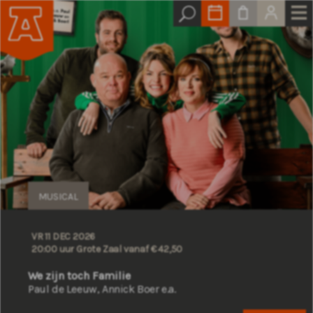
MUSICAL
VR 11 DEC 2026
20:00 uur Grote Zaal
vanaf € 42,50
We zijn toch Familie
Paul de Leeuw, Annick Boer e.a.