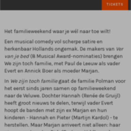
TICKETS
Het familieweekend waar je wél naar toe wilt!
Een musical comedy vol scherpe satire en
herkenbaar Hollands ongemak. De makers van
Ver
van je bed
(8 Musical Award-nominaties) brengen
We zijn toch familie, met Paul de Leeuw als vader
Evert en Annick Boer als moeder Marjan.
In
We zijn toch familie
gaat de familie Polman voor
het eerst sinds jaren samen op familieweekend
naar de Veluwe. Dochter Hannah (Renée de Gruijl)
heeft groot nieuws te delen, terwijl vader Evert
hoopt de banden met zijn ex Marjan en hun
kinderen - Hannah en Pieter (Martijn Kardol) - te
herstellen. Maar Marjan arriveert niet alleen: haar