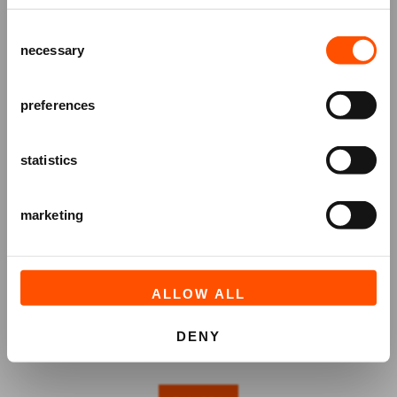
het ATLAS Theater en ontvang alle info
Consent
over voorstellingen, achtergronden
necessary
Selection
en speciale aanbiedingen!
AANMELDEN
preferences
statistics
marketing
ALLOW ALL
DENY