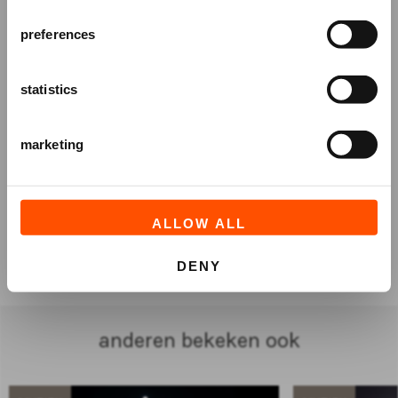
AANMELDEN
preferences
statistics
marketing
ALLOW ALL
TICKETS
DENY
anderen bekeken ook