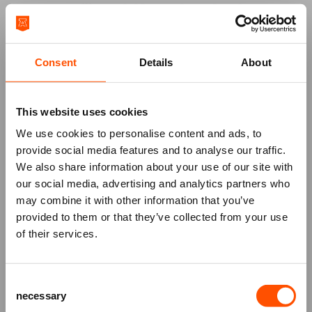
Deze voorstelling valt binnen de Nationale
KinderTheaterWeek: een feestelijke periode waarin
het theater volledig in het teken staat van
kinderen. Rondom de voorstelling organiseren we
Consent
Details
About
extra activiteiten die het theaterbezoek nét even
specialer maken. Wat precies? Dat blijft nog even
This website uses cookies
een verrassing… maar dat er genoeg te ontdekken
valt, is zeker!
We use cookies to personalise content and ads, to
provide social media features and to analyse our traffic.
We also share information about your use of our site with
our social media, advertising and analytics partners who
may combine it with other information that you’ve
Mis niks
provided to them or that they’ve collected from your use
of their services.
Schrijf je in voor de
nieuwsbrief
van
het ATLAS Theater en ontvang alle info
Consent
over voorstellingen, achtergronden
necessary
Selection
en speciale aanbiedingen!