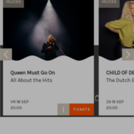
MUZIEK
MUZIEK
Raadhuisplein 100
+31 (0)591 - 850 856
Queen Must Go On
CHILD OF D
info@atlastheater.nl
All About the Hits
The Dutch 
VR 18 SEP
ZA 19 SEP
20:00
20:00
TICKETS