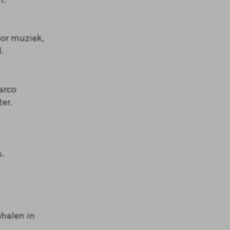
oor muziek,
.
Marco
er.
.
phalen in