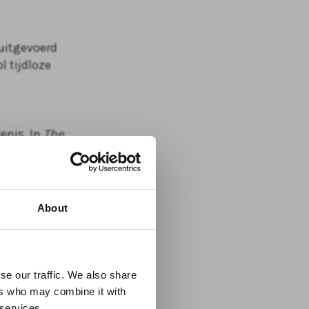
 uitgevoerd
l tijdloze
enis. In
The
conische
About
t alleen de
an.
se our traffic. We also share
band
ers who may combine it with
het theater.
 services.