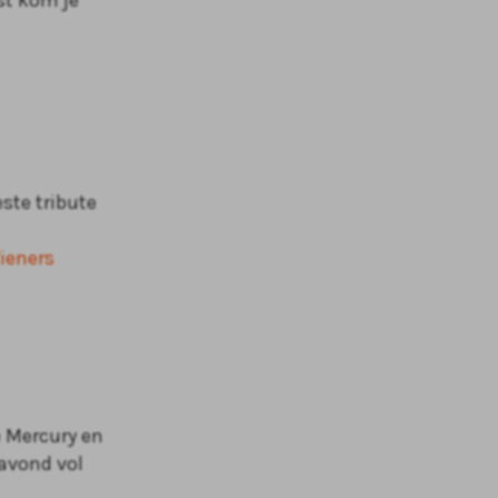
est kom je
este tribute
ieners
e Mercury en
 avond vol