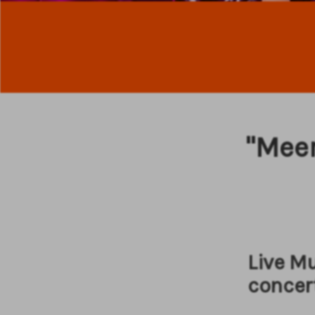
"Meer
Live M
concer