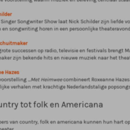
ilder
Singer Songwriter Show laat Nick Schilder zijn liefde v
n en songwriting horen in een persoonlijke theateravond
chuitmaker
grote successen op radio, televisie en festivals brengt 
aker zijn bekende hits en nieuwe muziek naar het theat
e Hazes
voorstelling
...Met Heimwee
combineert Roxeanne Hazes
lijke verhalen met krachtige Nederlandstalige popsongs
ntry tot folk en Americana
bers van country, folk en americana kunnen hun hart o
heater.