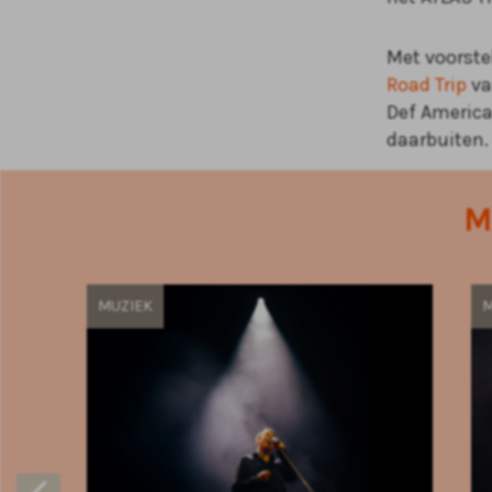
Met voorste
Road Trip
va
Def America
daarbuiten.
M
MUZIEK
M