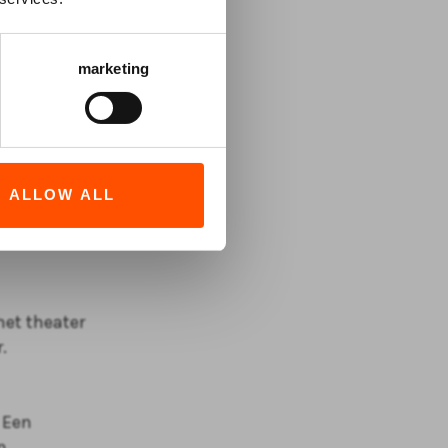
marketing
 bekende
ALLOW ALL
or country
het theater
.
. Een
n.