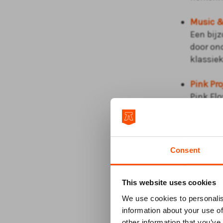
Music &
Een bijz
door ond
klassiek
Pink Pr
Pink Flo
Story of
nummers
The Sou
Consent
Een ind
muziek,
This website uses cookies
The Dut
We use cookies to personalis
Voor lie
information about your use of
klassiek
other information that you’ve