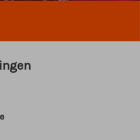
lingen
e