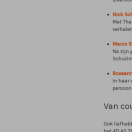
Nick Sch
Met The 
verhale
Marco S
Na zijn 
Schuitm
Roxeann
In haar 
persoon
Van cou
Ook liefheb
het ATLAS T