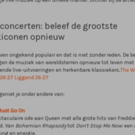
 je live muziek op een unieke manier. Dichter bij de arti
concerten: beleef de grootste
iconen opnieuw
jven ongekend populair en dat is niet zonder reden. De b
en de muziek van wereldsterren opnieuw tot leven met
nde live-uitvoeringen en herkenbare klassiekers.
The W
26 27 Liggend 26 27
geniet je onder andere van:
ust Go On
taculaire ode aan Queen met alle grote hits van Freddi
nd. Van
Bohemian Rhapsody
tot
Don't Stop Me Now
: een
ing en energie.