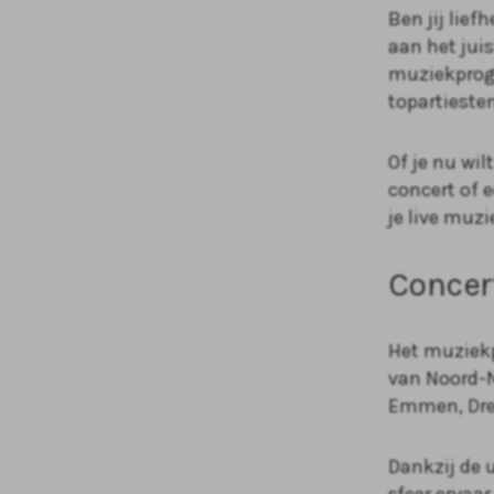
Ben jij lie
aan het juis
muziekpro
topartiesten
Of je nu wi
concert of 
je live muzi
Concer
Het muziekp
van Noord-N
Emmen, Dren
Dankzij de 