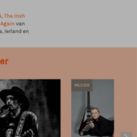
é
,
The Irish
 Again
van
, Ierland en
er
MUZIEK