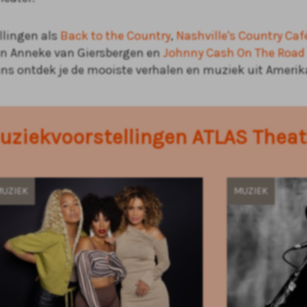
llingen als
Back to the Country
,
Nashville's Country Caf
n Anneke van Giersbergen en
Johnny Cash On The Road
ns ontdek je de mooiste verhalen en muziek uit Amerika
uziekvoorstellingen ATLAS Theat
UZIEK
MUZIEK