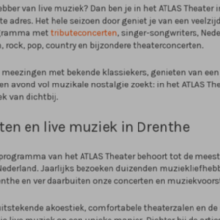
fhebber van live muziek? Dan ben je in het ATLAS Theate
te adres. Het hele seizoen door geniet je van een veelzij
gramma met
tributeconcerten
, singer-songwriters, Ned
, rock, pop, country en bijzondere theaterconcerten.
lt meezingen met bekende klassiekers, genieten van een
een avond vol muzikale nostalgie zoekt: in het ATLAS The
ek van dichtbij.
ten en live muziek in Drenthe
rogramma van het ATLAS Theater behoort tot de meest 
ederland. Jaarlijks bezoeken duizenden muziekliefhebb
the en ver daarbuiten onze concerten en muziekvoorst
uitstekende akoestiek, comfortabele theaterzalen en de