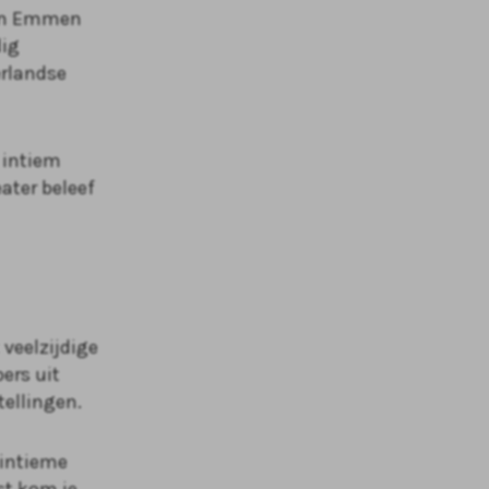
r in Emmen
dig
erlandse
 intiem
ater beleef
veelzijdige
ers uit
ellingen.
 intieme