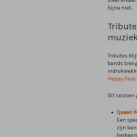
sfeer ervaar
bijna niet.
Tribute
muziek
Tributes bli
bands breng
indrukwekke
Happy Days 
Dit seizoen 
Queen M
Een spec
zijn ba
herkenn