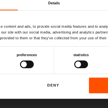
Details
Mis niks
e content and ads, to provide social media features and to analy
 our site with our social media, advertising and analytics partn
KLASSIEK
Schrijf je in voor de
nieuwsbrief
van het ATLAS
 provided to them or that they’ve collected from your use of their
Theater en ontvang alle info over voorstellingen,
achtergronden en speciale aanbiedingen!
27
preferences
statistics
 Grote Kerk
vanaf € 25,00
AANMELDEN
n, gebeden en rubberla
rorkest v/h Noorden &
o Danesi
DENY