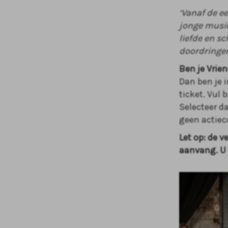
‘Vanaf de e
jonge music
liefde en s
doordringen
Ben je Vrie
Dan ben je i
ticket. Vul 
Selecteer da
geen actie
Let op: de v
aanvang. U