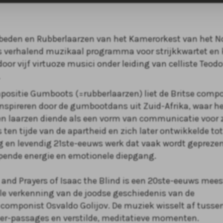
eden en Rubberlaarzen van het Kamerorkest van het N
s verhalend muzikaal programma voor strijkkwartet en k
oor vijf virtuoze musici onder leiding van celliste Teod
.
positie Gumboots (=rubberlaarzen) liet de Britse comp
inspireren door de gumbootdans uit Zuid-Afrika, waar h
n laarzen diende als een vorm van communicatie voor 
 ten tijde van de apartheid en zich later ontwikkelde to
g en levendig 21ste-eeuws werk dat vaak wordt gepreze
pende energie en emotionele diepgang.
and Prayers of Isaac the Blind is een 20ste-eeuws mees
e verkenning van de joodse geschiedenis van de
 componist Osvaldo Golijov. De muziek wisselt af tussen
er-passages en verstilde, meditatieve momenten.