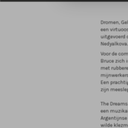
Dromen, Geb
een virtuoo
uitgevoerd d
Nedyalkova
Voor de com
Bruce zich 
met rubbere
mijnwerkers
Een prachti
zijn meesle
The Dreams 
een muzikal
Argentijnse
wilde klezm