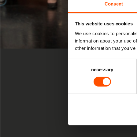
Consent
This website uses cookies
We use cookies to personalis
information about your use of
GROTE KERK 
other information that you’ve
ZO 21 FEB 20
Consent
necessary
Selection
15:00 uur De
Drome
Kame
Marc