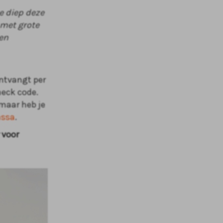
e diep deze
 met grote
en
ontvangt per
check code.
 maar heb je
assa
.
 voor