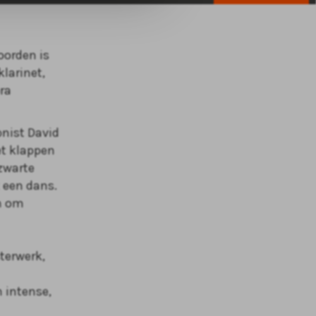
oorden is
larinet,
ora
onist David
et klappen
zwarte
t een dans.
n om
terwerk,
 intense,