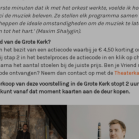
erste minuten dat ik met het orkest werkte, voelde ik ho
i de muziek beleven. Ze stellen elk programma samen
cheppen de ideale omstandigheden om de muziek te lat
 tot het hart.’ (Maxim Shalygin).
nd van de Grote Kerk?
n het bezit van een actiecode waarbij je € 4,50 korting 
bij stap 2 in het bestelproces de actiecode in en klik op 
arna het aantal stoelen bij de juiste prijs. Ben je Vriend
code ontvangen? Neem dan contact op met de
Theaterk
erkoop van deze voorstelling in de Grote Kerk stopt 2 uur
 kunt vanaf dat moment kaarten aan de deur kopen.