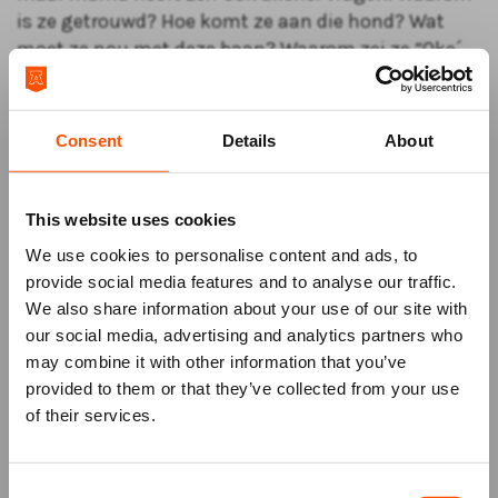
is ze getrouwd? Hoe komt ze aan die hond? Wat
moet ze nou met deze baan? Waarom zei ze “Oke´,
we doen nog een kind,” terwijl het uitkiezen van een
bank soms twee jaar kan duren?
Consent
Details
About
Het wordt Esther af en toe te veel en berg je dan
maar, want mama is boos.
Boos op d’r kinderen, boos op d’r ex, boos op het
This website uses cookies
meisje achter de kassa, boos op d’r
We use cookies to personalise content and ads, to
navigatiesysteem, boos op d’r baas – maar vooral:
provide social media features and to analyse our traffic.
boos op zichzelf.
We also share information about your use of our site with
our social media, advertising and analytics partners who
may combine it with other information that you’ve
Mis niks
provided to them or that they’ve collected from your use
of their services.
Schrijf je in voor de
nieuwsbrief
van
het ATLAS Theater en ontvang alle info
Consent
over voorstellingen, achtergronden