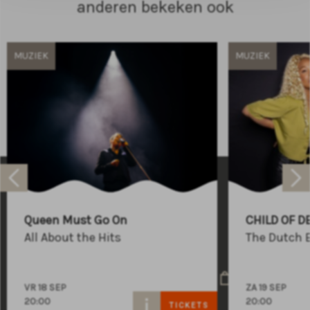
anderen bekeken ook
MUZIEK
MUZIEK
Raadhuisplein 100
+31 (0)591 - 850 856
Queen Must Go On
CHILD OF D
info@atlastheater.nl
All About the Hits
The Dutch 
VR 18 SEP
ZA 19 SEP
20:00
20:00
TICKETS